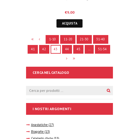
€
9,00
ACQUISTA
1-10
11-20
21-30
31-40
41
42
43
44
45
…
51-54
CERCA NEL CATALOGO
I NOSTRI ARGOMENTI
Anastatiche
(27)
Biografie
(13)
Cataloghi d'arte
(33)