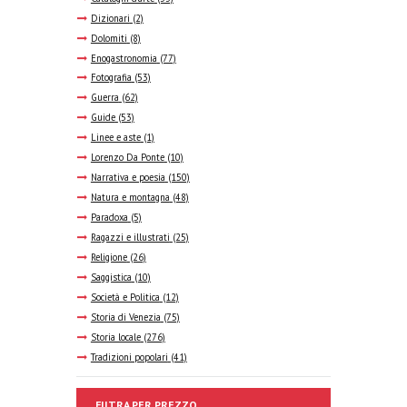
Dizionari
(2)
Dolomiti
(8)
Enogastronomia
(77)
Fotografia
(53)
Guerra
(62)
Guide
(53)
Linee e aste
(1)
Lorenzo Da Ponte
(10)
Narrativa e poesia
(150)
Natura e montagna
(48)
Paradoxa
(5)
Ragazzi e illustrati
(25)
Religione
(26)
Saggistica
(10)
Società e Politica
(12)
Storia di Venezia
(75)
Storia locale
(276)
Tradizioni popolari
(41)
FILTRA PER PREZZO