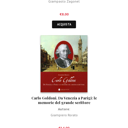
Giampaolo Zagonel
€
8,00
ACQUISTA
Carlo Goldoni. Da Venezia a Parigi: le
memorie del grande scrittore
Autore:
Giampiero Rorato
€
14,00