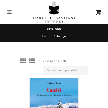
CATALOGO
Home
Catalogo
61–72 di 647 risultati