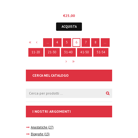
€
25,00
ACQUISTA
…
4
5
6
7
8
…
11-20
21-30
31-40
41-50
51-54
CERCA NEL CATALOGO
I NOSTRI ARGOMENTI
Anastatiche
(27)
Biografie
(13)