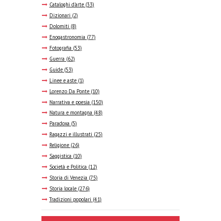
Cataloghi d'arte
(33)
Dizionari
(2)
Dolomiti
(8)
Enogastronomia
(77)
Fotografia
(53)
Guerra
(62)
Guide
(53)
Linee e aste
(1)
Lorenzo Da Ponte
(10)
Narrativa e poesia
(150)
Natura e montagna
(48)
Paradoxa
(5)
Ragazzi e illustrati
(25)
Religione
(26)
Saggistica
(10)
Società e Politica
(12)
Storia di Venezia
(75)
Storia locale
(276)
Tradizioni popolari
(41)