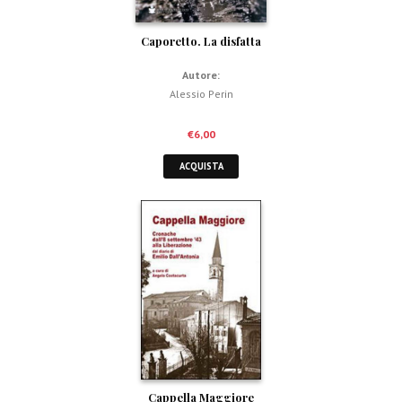
Caporetto. La disfatta
Autore:
Alessio Perin
€
6,00
ACQUISTA
Cappella Maggiore